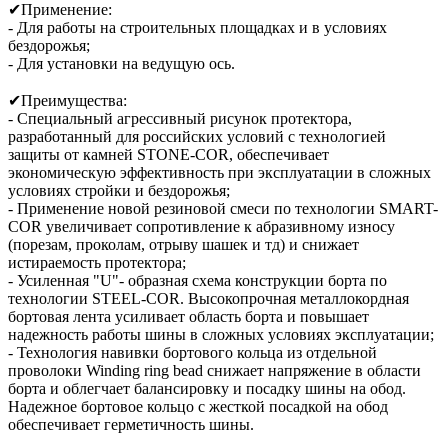
✔Применение:
- Для работы на строительных площадках и в условиях
бездорожья;
- Для установки на ведущую ось.
✔Преимущества:
- Специальный агрессивный рисунок протектора,
разработанный для российских условий с технологией
защиты от камней STONE-COR, обеспечивает
экономическую эффективность при эксплуатации в сложных
условиях стройки и бездорожья;
- Применение новой резиновой смеси по технологии SMART-
COR увеличивает сопротивление к абразивному износу
(порезам, проколам, отрыву шашек и тд) и снижает
истираемость протектора;
- Усиленная "U"- образная схема конструкции борта по
технологии STEEL-COR. Высокопрочная металлокордная
бортовая лента усиливает область борта и повышает
надежность работы шины в сложных условиях эксплуатации;
- Технология навивки бортового кольца из отдельной
проволоки Winding ring bead снижает напряжение в области
борта и облегчает балансировку и посадку шины на обод.
Надежное бортовое кольцо с жесткой посадкой на обод
обеспечивает герметичность шины.